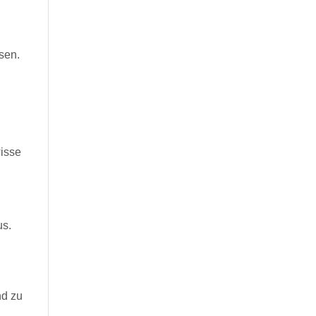
sen.
wisse
us.
nd zu