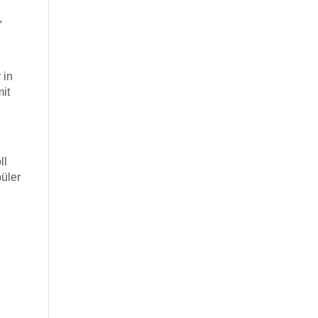
,
 in
it
ll
üler