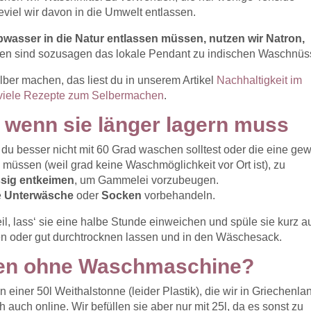
viel wir davon in die Umwelt entlassen.
asser in die Natur entlassen müssen, nutzen wir Natron,
ien sind sozusagen das lokale Pendant zu indischen Waschnüs
ber machen, das liest du in unserem Artikel
Nachhaltigkeit im
 viele Rezepte zum Selbermachen
.
 wenn sie länger lagern muss
du besser nicht mit 60 Grad waschen solltest oder die eine ge
müssen (weil grad keine Waschmöglichkeit vor Ort ist), zu
ssig
entkeimen
, um Gammelei vorzubeugen.
e
Unterwäsche
oder
Socken
vorbehandeln.
il, lass‘ sie eine halbe Stunde einweichen und spüle sie kurz a
n oder gut durchtrocknen lassen und in den Wäschesack.
en ohne Waschmaschine?
iner 50l Weithalstonne (leider Plastik), die wir in Griechenla
 auch online. Wir befüllen sie aber nur mit 25l, da es sonst zu