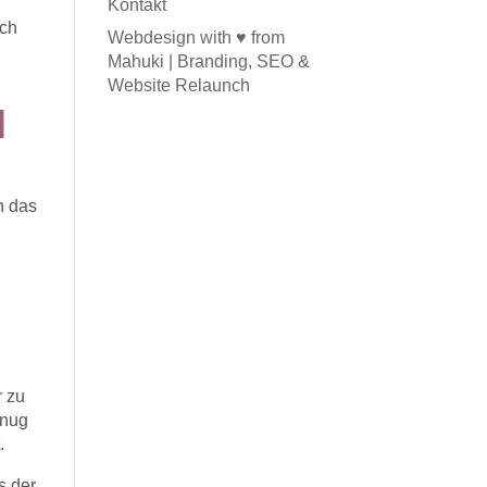
Kontakt
ich
Webdesign with ♥ from
Mahuki | Branding, SEO &
Website Relaunch
l
h das
r zu
enug
.
s der