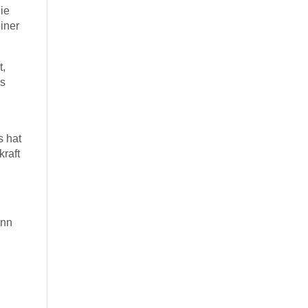
ie
iner
t,
ns
s hat
kraft
ann
,