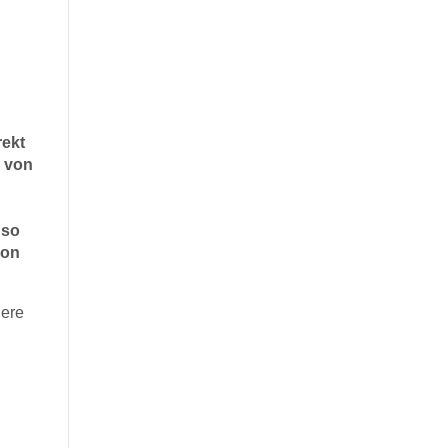
rekt
s von
 so
von
nere
l