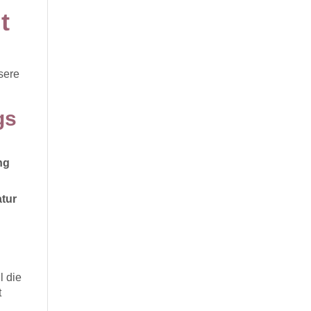
t
sere
gs
ng
atur
l die
t