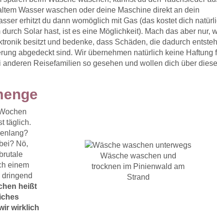
ltem Wasser waschen oder deine Maschine direkt an dein
er erhitzt du dann womöglich mit Gas (das kostet dich natürl
durch Solar hast, ist es eine Möglichkeit). Mach das aber nur,
ektronik besitzt und bedenke, dass Schäden, die dadurch entste
herung abgedeckt sind. Wir übernehmen natürlich keine Haftung 
i anderen Reisefamilien so gesehen und wollen dich über dies
menge
4 Wochen
 täglich.
chenlang?
bei? Nö,
 brutale
Wäsche waschen und
ach einem
trocknen im Pinienwald am
d dringend
Strand
chen heißt
liches
ir wirklich