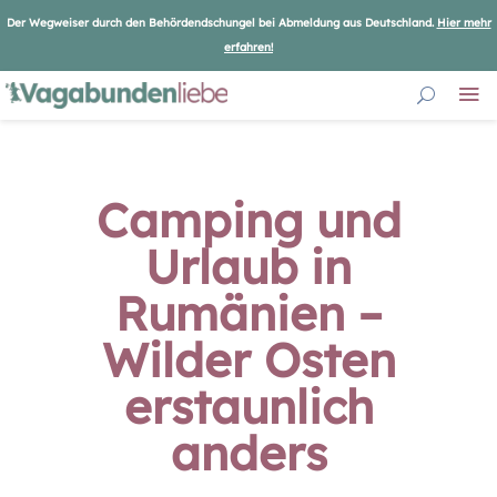
Der Wegweiser durch den Behördendschungel bei Abmeldung aus Deutschland.
Hier mehr
erfahren!
Camping und
Urlaub in
Rumänien –
Wilder Osten
erstaunlich
anders