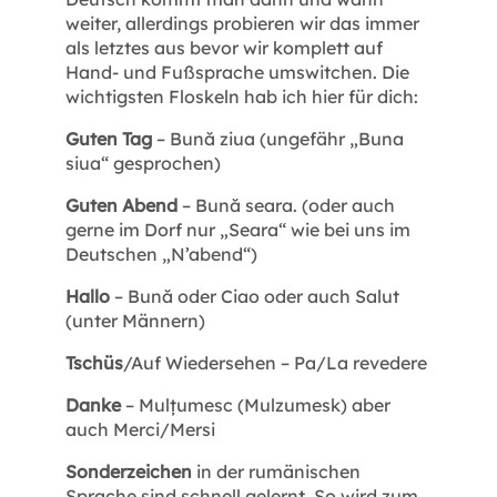
weiter, allerdings probieren wir das immer
als letztes aus bevor wir komplett auf
Hand- und Fußsprache umswitchen. Die
wichtigsten Floskeln hab ich hier für dich:
Guten Tag
– Bună ziua (ungefähr „Buna
siua“ gesprochen)
Guten Abend
– Bună seara. (oder auch
gerne im Dorf nur „Seara“ wie bei uns im
Deutschen „N’abend“)
Hallo
– Bună oder Ciao oder auch Salut
(unter Männern)
Tschüs
/Auf Wiedersehen – Pa/La revedere
Danke
– Mulțumesc (Mulzumesk) aber
auch Merci/Mersi
Sonderzeichen
in der rumänischen
Sprache sind schnell gelernt. So wird zum