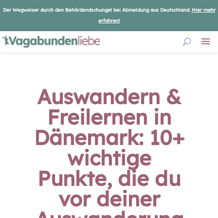
Der Wegweiser durch den Behördendschungel bei Abmeldung aus Deutschland.
Hier mehr
erfahren!
Auswandern &
Freilernen in
Dänemark: 10+
wichtige
Punkte, die du
vor deiner