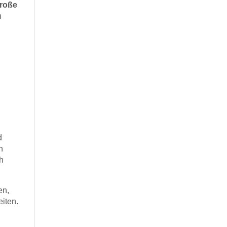
große
n
d
n
ch
en,
eiten.