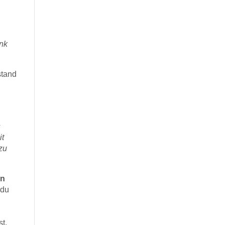
ank
stand
s
it
zu
en
 du
t.