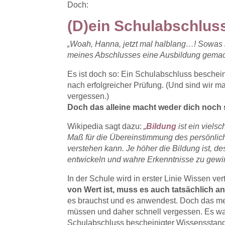
Doch:
(D)ein Schulabschluss
„Woah, Hanna, jetzt mal halblang…! Sowas k
meines Abschlusses eine Ausbildung gemach
Es ist doch so: Ein Schulabschluss beschei
nach erfolgreicher Prüfung. (Und sind wir m
vergessen.)
Doch das alleine macht weder dich noch 
Wikipedia sagt dazu:
„
Bildung
ist ein vielsc
Maß für die Übereinstimmung des persönlic
verstehen kann. Je höher die Bildung ist, d
entwickeln und wahre Erkenntnisse zu gewi
In der Schule wird in erster Linie Wissen vert
von Wert ist, muss es auch tatsächlich 
es brauchst und es anwendest. Doch das mei
müssen und daher schnell vergessen. Es war 
Schulabschluss bescheinigter Wissensstand 