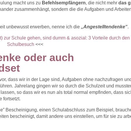
ulung macht uns zu
Befehlsempfängern
, die nicht mehr
das 
inander zusammenhängt, sondern die die Aufgaben und Arbeite
zeit unbewusst erwerben, nenne ich die
„Angestelltendenke“
.
ht) zur Schule gehen, sind dumm & asozial: 3 Vorteile durch den
Schulbesuch
<<<
enke oder auch
dset
 vor, dass wir in der Lage sind, Aufgaben ohne nachzufragen un
hren. Jahrelang gingen wir so durch die Schulzeit und musste
assen, so dass wir es nun als total normal empfinden, dass si
fortsetzt.
ielle” Bescheinigung, einen Schulabschluss zum Beispiel, brauch
en bescheinigt, damit andere uns einstellen, um für sie zu arb