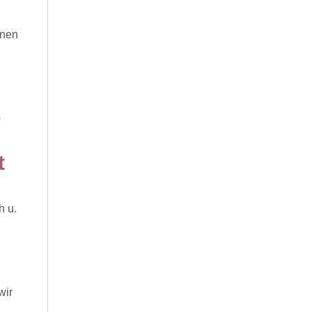
inen
o
t
h u.
wir