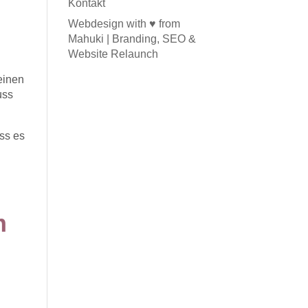
Kontakt
Webdesign with ♥ from
Mahuki | Branding, SEO &
Website Relaunch
einen
uss
ass es
m