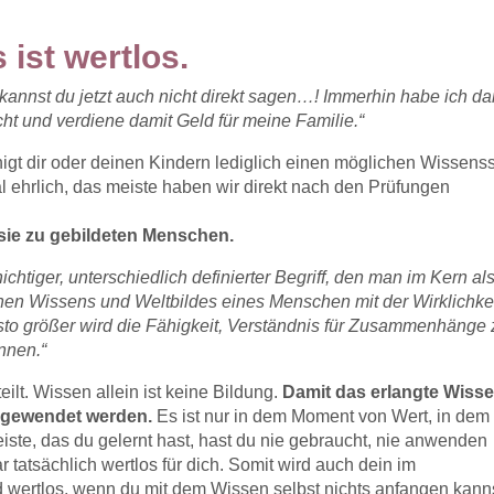
 ist wertlos.
annst du jetzt auch nicht direkt sagen…! Immerhin habe ich d
t und verdiene damit Geld für meine Familie.“
nigt dir oder deinen Kindern lediglich einen möglichen Wissens
al ehrlich, das meiste haben wir direkt nach den Prüfungen
sie zu gebildeten Menschen.
hichtiger, unterschiedlich definierter Begriff, den man im Kern al
hen Wissens und Weltbildes eines Menschen mit der Wirklichke
esto größer wird die Fähigkeit, Verständnis für Zusammenhänge 
nnen.“
eilt. Wissen allein ist keine Bildung.
Damit das erlangte Wiss
angewendet werden.
Es ist nur in dem Moment von Wert, in dem
ste, das du gelernt hast, hast du nie gebraucht, nie anwenden
tatsächlich wertlos für dich. Somit wird auch dein im
wertlos, wenn du mit dem Wissen selbst nichts anfangen kanns