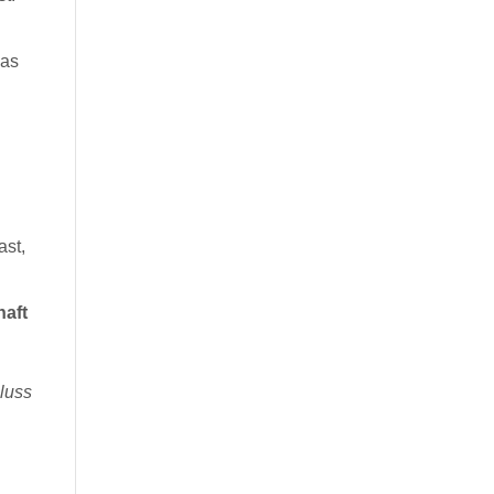
das
ast,
haft
luss