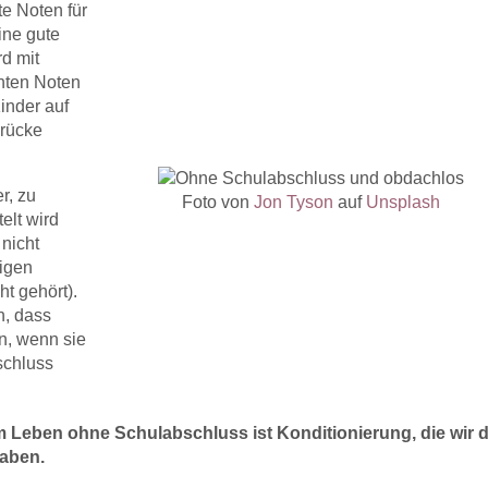
te Noten für
ine gute
rd mit
chten Noten
inder auf
Brücke
r, zu
Foto von
Jon Tyson
auf
Unsplash
elt wird
 nicht
igen
ht gehört).
n, dass
n, wenn sie
schluss
 Leben ohne Schulabschluss ist Konditionierung, die wir 
haben.